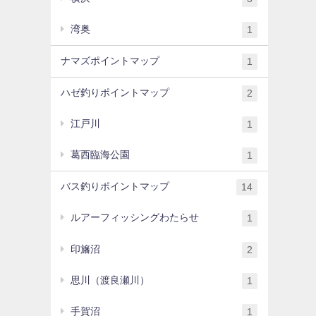
湾奥
1
ナマズポイントマップ
1
ハゼ釣りポイントマップ
2
江戸川
1
葛西臨海公園
1
バス釣りポイントマップ
14
ルアーフィッシングわたらせ
1
印旛沼
2
思川（渡良瀬川）
1
手賀沼
1