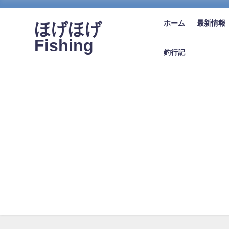
ホーム
最新情報
ほげほげ
Fishing
釣行記