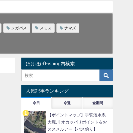
メガバス
スミス
ナマズ
ほげほげFishing内検索
人気記事ランキング
今日
今週
全期間
【ポイントマップ】手賀沼水系
大堀川 オカッパリポイント＆お
ススメルアー【バス釣り】