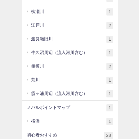
柳瀬川
1
江戸川
2
渡良瀬旧川
1
牛久沼周辺（流入河川含む）
1
相模川
2
荒川
1
霞ヶ浦周辺（流入河川含む）
1
メバルポイントマップ
1
横浜
1
初心者おすすめ
28