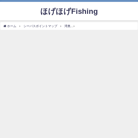
ほげほげFishing
ホーム
シーバスポイントマップ
湾奥
【ポイントマップ】湾奥・運河 電車釣行オ