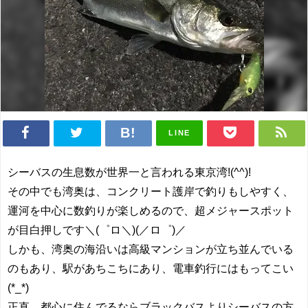
LINE
シーバスの生息数が世界一と言われる東京湾!(^^)!
その中でも湾奥は、コンクリート護岸で釣りもしやすく、
運河を中心に数釣りが楽しめるので、超メジャースポット
が目白押しです＼(゜ロ＼)(／ロ゜)／
しかも、湾奥の海沿いは高級マンションが立ち並んでいる
のもあり、駅があちこちにあり、電車釣行にはもってこい
(*_*)
正直、都心に住んでるならブラックバスよりシーバスの方