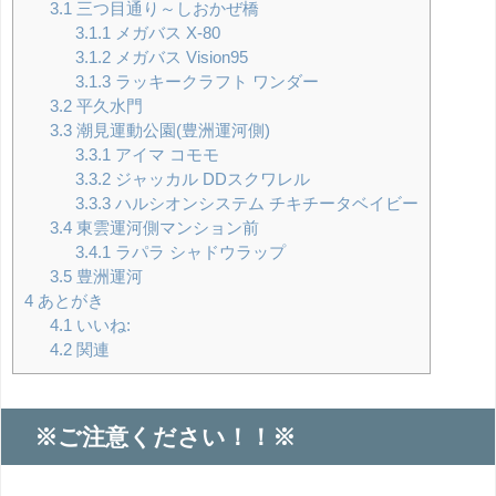
3.1
三つ目通り～しおかぜ橋
3.1.1
メガバス X-80
3.1.2
メガバス Vision95
3.1.3
ラッキークラフト ワンダー
3.2
平久水門
3.3
潮見運動公園(豊洲運河側)
3.3.1
アイマ コモモ
3.3.2
ジャッカル DDスクワレル
3.3.3
ハルシオンシステム チキチータベイビー
3.4
東雲運河側マンション前
3.4.1
ラパラ シャドウラップ
3.5
豊洲運河
4
あとがき
4.1
いいね:
4.2
関連
※ご注意ください！！※