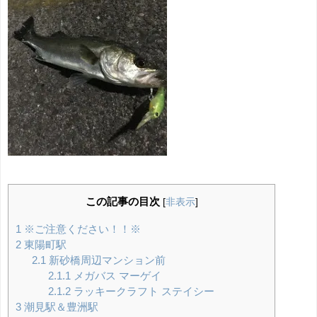
この記事の目次
[
非表示
]
1
※ご注意ください！！※
2
東陽町駅
2.1
新砂橋周辺マンション前
2.1.1
メガバス マーゲイ
2.1.2
ラッキークラフト ステイシー
3
潮見駅＆豊洲駅