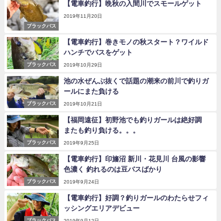
【電車釣行】晩秋の入間川でスモールゲット
2019年11月20日
ブラックバス
【電車釣行】巻きモノの秋スタート？ワイルド
ハンチでバスをゲット
ブラックバス
2019年10月29日
池の水ぜんぶ抜くで話題の潮来の前川で釣りガ
ールにまた負ける
ブラックバス
2019年10月21日
【福岡遠征】初野池でも釣りガールは絶好調
またも釣り負ける。。。
ブラックバス
2019年9月25日
【電車釣行】印旛沼 新川・花見川 台風の影響
色濃く 釣れるのは豆バスばかり
ブラックバス
2019年9月24日
【電車釣行】好調？釣りガールのわたらせフィ
ッシングエリアデビュー
ブラックバス
2019年9月12日