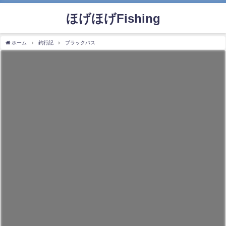
ほげほげFishing
ホーム
釣行記
ブラックバス