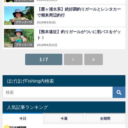
【霞ヶ浦水系】絶好調釣りガールとレンタカー
で潮来周辺釣行
ブラックバス
2019年9月4日
【熊本遠征】釣りガールがついに初バスをゲッ
ト！
ブラックバス
2019年8月22日
1 / 7
ほげほげFishing内検索
人気記事ランキング
今日
今週
全期間