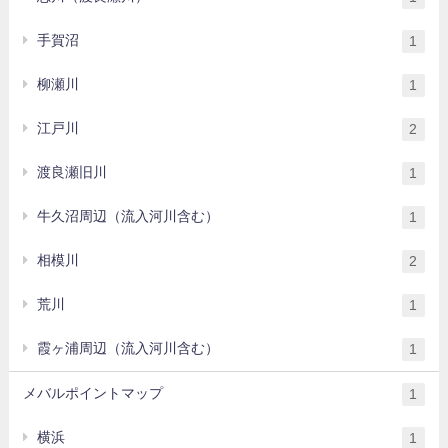
手賀沼
1
柳瀬川
1
江戸川
2
渡良瀬旧川
1
牛久沼周辺（流入河川含む）
1
相模川
2
荒川
1
霞ヶ浦周辺（流入河川含む）
1
メバルポイントマップ
1
横浜
1