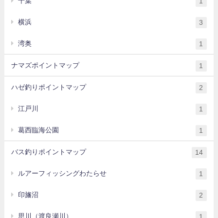
千葉
1
横浜
3
湾奥
1
ナマズポイントマップ
1
ハゼ釣りポイントマップ
2
江戸川
1
葛西臨海公園
1
バス釣りポイントマップ
14
ルアーフィッシングわたらせ
1
印旛沼
2
思川（渡良瀬川）
1