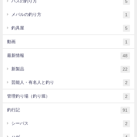
バスの釣り方
5
メバルの釣り方
1
釣具屋
5
動画
1
最新情報
48
新製品
22
芸能人・有名人と釣り
2
管理釣り場（釣り堀）
2
釣行記
91
シーバス
2
ハゼ
4