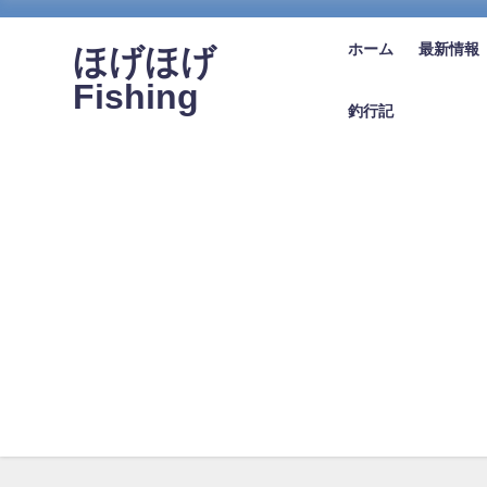
ホーム
最新情報
ほげほげ
Fishing
釣行記