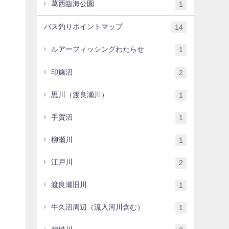
葛西臨海公園
1
バス釣りポイントマップ
14
ルアーフィッシングわたらせ
1
印旛沼
2
思川（渡良瀬川）
1
手賀沼
1
柳瀬川
1
江戸川
2
渡良瀬旧川
1
牛久沼周辺（流入河川含む）
1