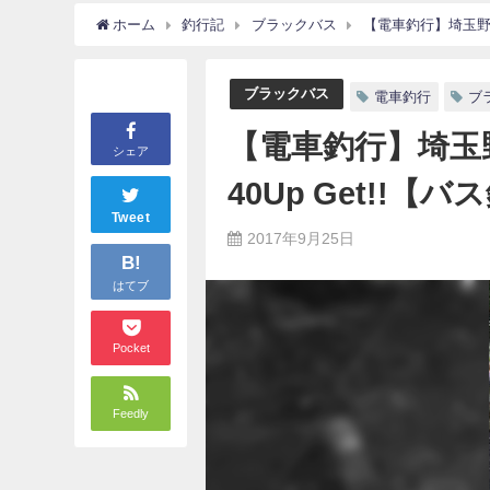
ホーム
釣行記
ブラックバス
【電車釣行】埼玉野池 
ブラックバス
電車釣行
ブ
【電車釣行】埼玉
シェア
40Up Get!!【バス
Tweet
2017年9月25日
B!
はてブ
Pocket
Feedly