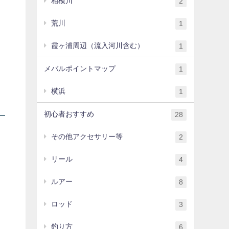
相模川
2
荒川
1
霞ヶ浦周辺（流入河川含む）
1
メバルポイントマップ
1
横浜
1
初心者おすすめ
28
その他アクセサリー等
2
リール
4
ルアー
8
ロッド
3
釣り方
6