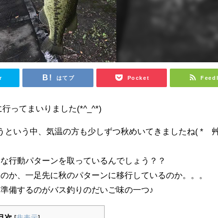
r
はてブ
Pocket
Feed
ってまいりました(*^_^*)
うという中、気温の方も少しずつ秋めいてきましたね( *´
んな行動パターンを取っているんでしょう？？
るのか、一足先に秋のパターンに移行しているのか。。。
準備するのがバス釣りのだいご味の一つ♪
目次