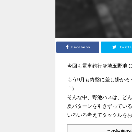
Facebook
Twitte
今回も電車釣行＠埼玉野池 に行
もう9月も終盤に差し掛かろ
｀)
そんな中、野池バスは、ど
夏パターンを引きずってい
いろいろ考えてタックルをお
この記事の