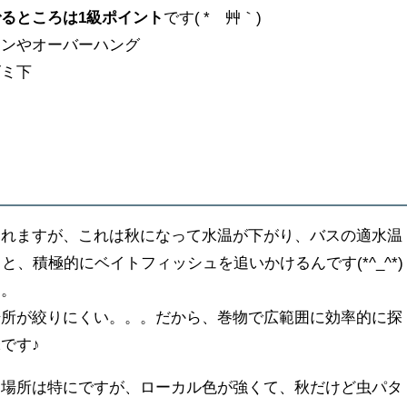
るところは1級ポイント
です( *´艸｀)
ウンやオーバーハング
ゴミ下
われますが、これは秋になって水温が下がり、バスの適水温
と、積極的にベイトフィッシュを追いかけるんです(*^_^*)
く。
場所が絞りにくい。。。だから、巻物で広範囲に効率的に探
です♪
な場所は特にですが、ローカル色が強くて、秋だけど虫パタ