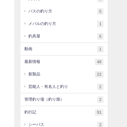
バスの釣り方
5
メバルの釣り方
1
釣具屋
5
動画
1
最新情報
48
新製品
22
芸能人・有名人と釣り
2
管理釣り場（釣り堀）
2
釣行記
91
シーバス
2