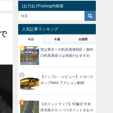
ほげほげFishing内検索
人気記事ランキング
で
今日
今週
全期間
実は東京一の釣具屋激戦区！都内
の釣具屋巡りは池袋がおすすめ
【インプレ・レビュー】メガバス
ポップMAX アクション動画
【ポイントマップ】印旛沼 中央
排水路オカッパリポイント＆おス